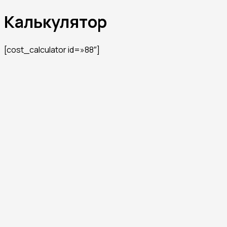
Перейти
Калькулятор
к
содержимому
[cost_calculator id=»88″]